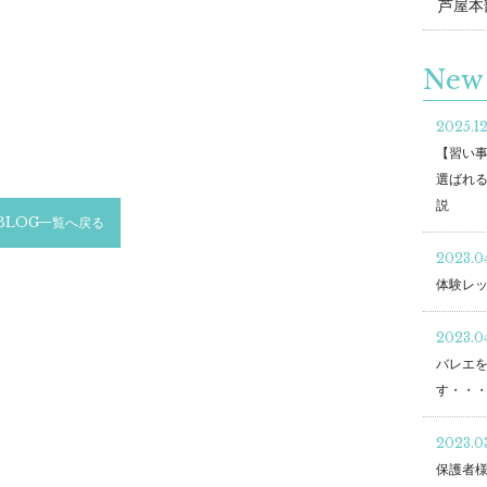
芦屋本
New 
2025.1
【習い
選ばれる
説
BLOG一覧へ戻る
2023.04
体験レ
2023.0
バレエ
す・・
2023.03
保護者