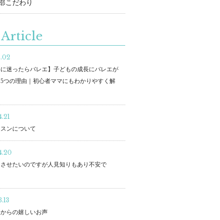
部こだわり
Article
2.02
事に迷ったらバレエ】子どもの成長にバレエが
5つの理由｜初心者ママにもわかりやすく解
.21
ッスンについて
4.20
をさせたいのですが人見知りもあり不安で
・
.13
様からの嬉しいお声