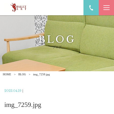
BLOG
ブログ
HOME
BLOG
img_7259.jpg
2023.04.19
|
img_7259.jpg