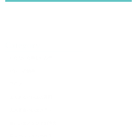
Category
いただいた嬉しいお声
バレエの効果
ブログ
よくあるバレエの質問
大人美容バレエクラス
当バレエスタジオの理念
日々のレッスンの様子