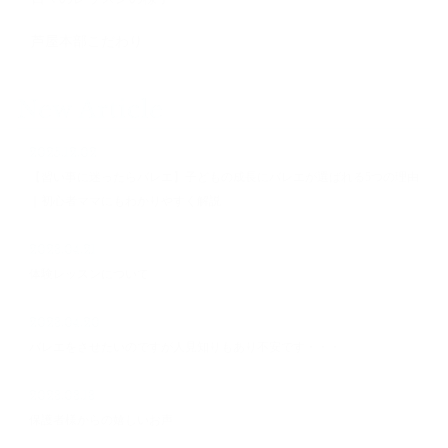
芦屋本部こだわり
New Article
2025.12.02
【習い事に迷ったらバレエ】子どもの成長にバレエが選ばれる5つの理由
｜初心者ママにもわかりやすく解説
2023.04.21
体験レッスンについて
2023.04.20
バレエをさせたいのですが人見知りもあり不安です・・・
2023.03.13
保護者様からの嬉しいお声