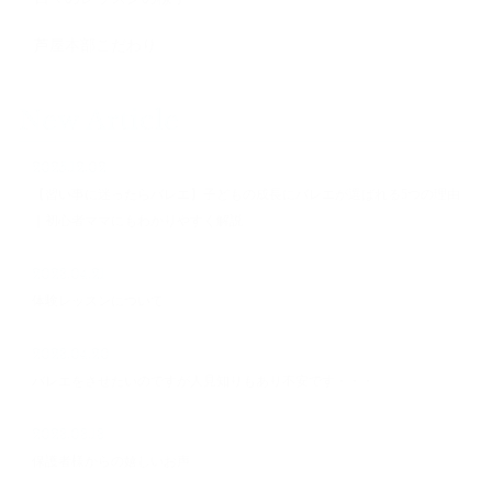
芦屋本部こだわり
New Article
2025.12.02
【習い事に迷ったらバレエ】子どもの成長にバレエが選ばれる5つの理由
｜初心者ママにもわかりやすく解説
2023.04.21
体験レッスンについて
2023.04.20
バレエをさせたいのですが人見知りもあり不安です・・・
2023.03.13
保護者様からの嬉しいお声