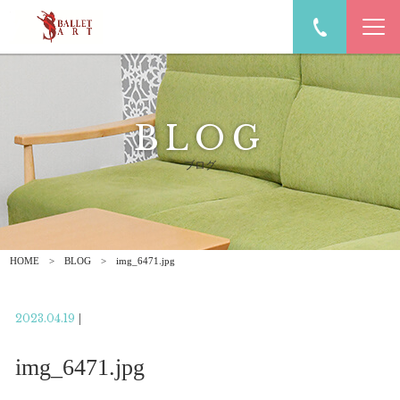
BLOG
ブログ
HOME
BLOG
img_6471.jpg
2023.04.19
|
img_6471.jpg