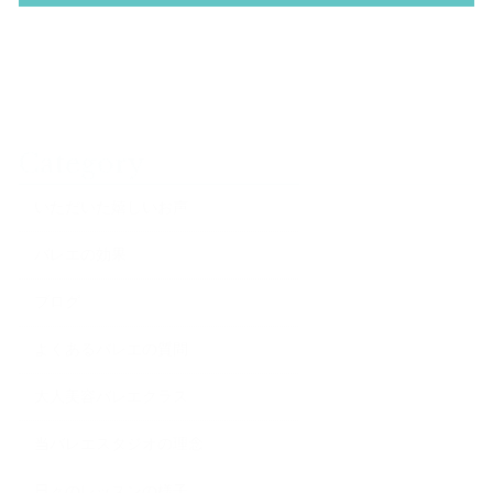
Category
いただいた嬉しいお声
バレエの効果
ブログ
よくあるバレエの質問
大人美容バレエクラス
当バレエスタジオの理念
日々のレッスンの様子