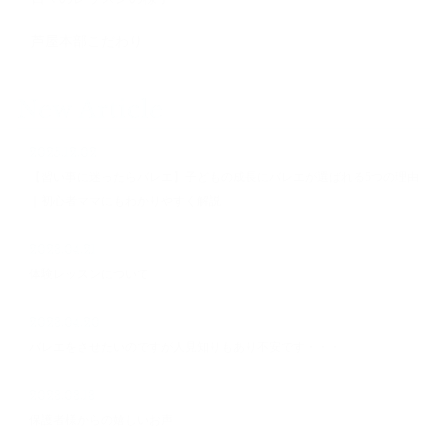
芦屋本部こだわり
New Article
2025.12.02
【習い事に迷ったらバレエ】子どもの成長にバレエが選ばれる5つの理由
｜初心者ママにもわかりやすく解説
2023.04.21
体験レッスンについて
2023.04.20
バレエをさせたいのですが人見知りもあり不安です・・・
2023.03.13
保護者様からの嬉しいお声