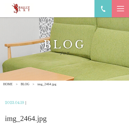
BLOG
ブログ
HOME
BLOG
img_2464.jpg
2023.04.19
|
img_2464.jpg