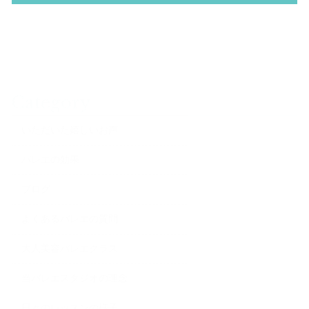
Category
いただいた嬉しいお声
バレエの効果
ブログ
よくあるバレエの質問
大人美容バレエクラス
当バレエスタジオの理念
日々のレッスンの様子