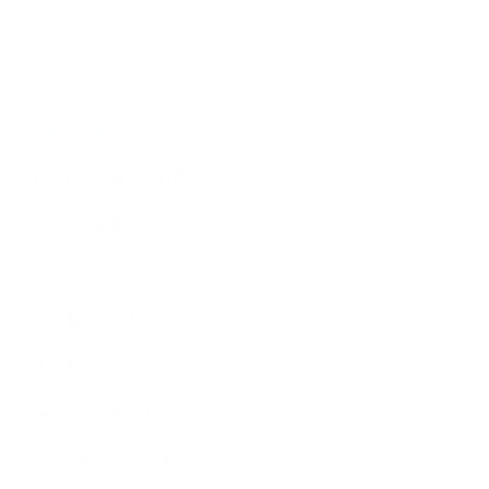
Category
いただいた嬉しいお声
バレエの効果
ブログ
よくあるバレエの質問
大人美容バレエクラス
当バレエスタジオの理念
日々のレッスンの様子