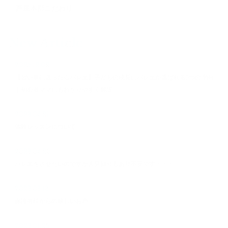
芦屋本部こだわり
New Article
2025.12.02
【習い事に迷ったらバレエ】子どもの成長にバレエが選ばれる5つの理由
｜初心者ママにもわかりやすく解説
2023.04.21
体験レッスンについて
2023.04.20
バレエをさせたいのですが人見知りもあり不安です・・・
2023.03.13
保護者様からの嬉しいお声
2023.01.26