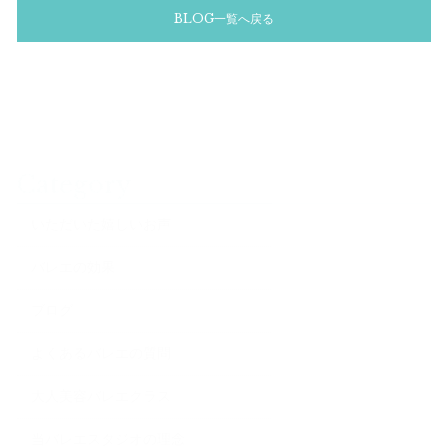
BLOG一覧へ戻る
Category
いただいた嬉しいお声
バレエの効果
ブログ
よくあるバレエの質問
大人美容バレエクラス
当バレエスタジオの理念