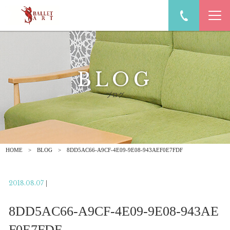
BLOG
ブログ
HOME
BLOG
8DD5AC66-A9CF-4E09-9E08-943AEF0E7FDF
2018.08.07
|
8DD5AC66-A9CF-4E09-9E08-943AE
F0E7FDF