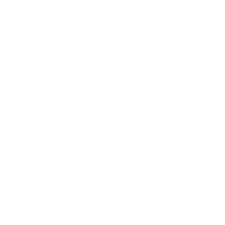
日々のレッスンの様子
芦屋本部こだわり
New Article
2025.12.02
【習い事に迷ったらバレエ】子どもの成長にバレエが選ばれる5つの理由
｜初心者ママにもわかりやすく解説
2023.04.21
体験レッスンについて
2023.04.20
バレエをさせたいのですが人見知りもあり不安です・・・
2023.03.13